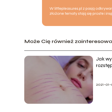
W littlepleasures.pl z pasją odkryw
złożone tematy stają się proste i 
Może Cię również zainteresow
Jak wy
rozstę
leczeni
2021-01-