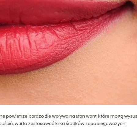
roźne powietrze bardzo źle wpływa na stan warg, które mogą wysu
dopuścić, warto zastosować kilka środków zapobiegawczych.