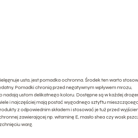
ielęgnuje usta, jest pomadka ochronna. Środek ten warto stoso
 przydatny. Pomadki chronią przed negatywnym wpływem mrozu,
wo nadają ustom delikatnego koloru. Dostępne są w każdej drogeri
iele i najczęściej mają postać wygodnego sztyftu mieszczącego
produkty z odpowiednim składem i stosować je tuż przed wyjście
ronnej zawierającej np. witaminę E, masło shea czy wosk pszcz
zchnięciu warg.