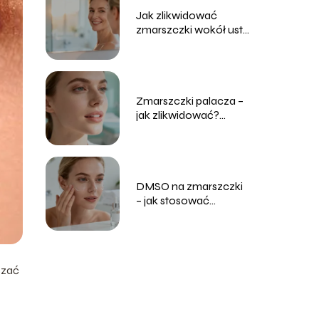
Jak zlikwidować
zmarszczki wokół ust?
Skuteczne sposoby
Zmarszczki palacza –
jak zlikwidować?
Skuteczne metody
DMSO na zmarszczki
– jak stosować
bezpiecznie?
szać