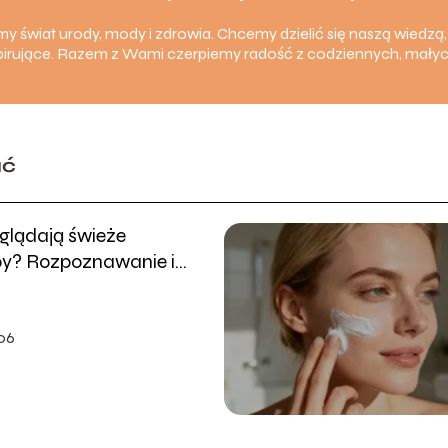
amy świat urody, mody i zdrowia. Chcemy dzielić się naszą wiedzą,
inspirujące. Razem z Wami czerpiemy radość z codziennych, mały
ać
glądają świeże
py? Rozpoznawanie i
e
06