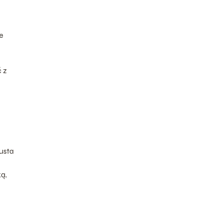
e
 z
usta
ą,