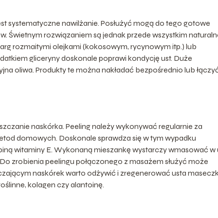
est systematyczne nawilżanie. Posłużyć mogą do tego gotowe
w. Świetnym rozwiązaniem są jednak przede wszystkim naturaln
arg rozmaitymi olejkami (kokosowym, rycynowym itp.) lub
datkiem gliceryny doskonale poprawi kondycję ust. Duże
yjna oliwa. Produkty te można nakładać bezpośrednio lub łączyć
szczanie naskórka. Peeling należy wykonywać regularnie za
etod domowych. Doskonale sprawdza się w tym wypadku
drobiną witaminy E. Wykonaną mieszankę wystarczy wmasować w 
ć. Do zrobienia peelingu połączonego z masażem służyć może
czającym naskórek warto odżywić i zregenerować usta maseczk
ślinne, kolagen czy alantoinę.