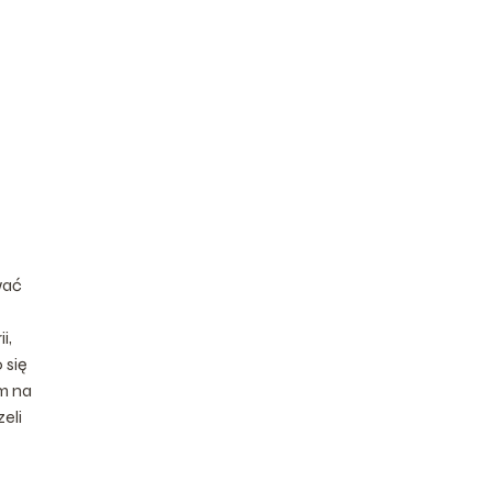
wać
i,
 się
m na
eli