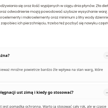
ywiania się oraz ilość wypijanych w ciągu dnia płynów. Zła die
ów oraz odwodnienie mogą powodować szybsze wysychanie warg.
kroelementy i makroelementy oraz minimum 2 litry wody dzienni
zapobiec ich pierzchnięciu, trzeba też pozbyć się nawyku częs
ażna?
ponieważ mroźne powietrze bardzo źle wpływa na stan warg, które
elęgnacji ust zimą i kiedy go stosować?
 jest pomadka ochronna. Warto ją stosować cały rok, ale w czasie