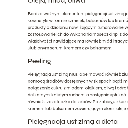
Olejki, miód, oliwa
Bardzo ważnym elementem pielęgnacji ust zimą j
kosmetyki w formie szminek, balsamów lub kremó
produkty o działaniu nawilżającym. Smarowanie w
zastosowanie ich do wykonania maseczki np. z do
właściwości nawilżające ma również miód i tradyc
ulubionym serum, kremem czy balsamem.
Peeling
Pielęgnacja ust zimą musi obejmować również złu
pomocą środków dostępnych w sklepach bądź m
połączenie cukru z miodem, olejkiem, oliwą i o
delikatnym, kolistym ruchem, a następnie spłuka
również szczoteczka do zębów. Po zabiegu złusz
kremem lub balsamem zawierającym aloes, oleje ro
Pielęgnacja ust zimą a dieta