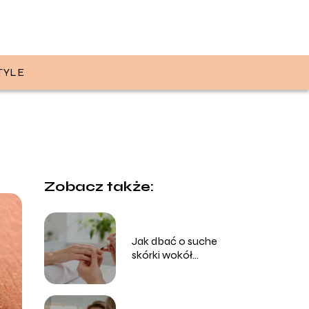
TYLE
Zobacz także:
Jak dbać o suche
skórki wokół
paznokci? Skuteczne
sposoby