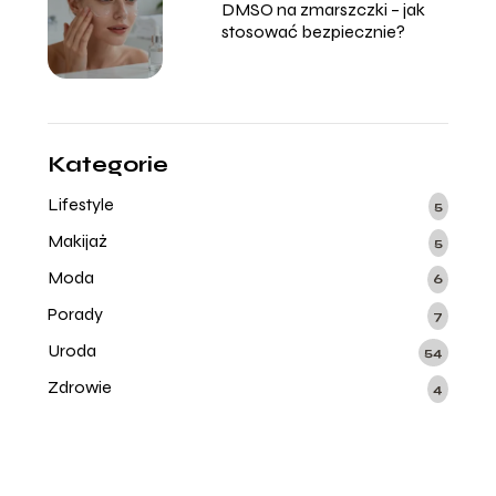
DMSO na zmarszczki – jak
stosować bezpiecznie?
Kategorie
Lifestyle
5
Makijaż
5
Moda
6
Porady
7
Uroda
54
Zdrowie
4